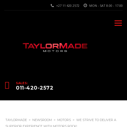
+27 11 420 2572
MON - SAT 8.00 - 17.00
SALES:
011-420-2572
TAYLORMADE
>
NEWSROOM
>
MOTORS
>
WE STRIVE TO DELIVER A
SUPERIOR EXPERIENCE WITH MOTORS ROCK!