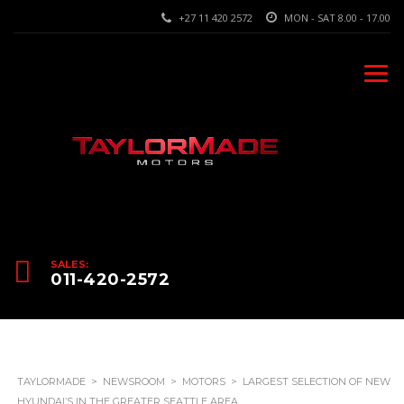
+27 11 420 2572
MON - SAT 8.00 - 17.00
SALES:
011-420-2572
TAYLORMADE
>
NEWSROOM
>
MOTORS
>
LARGEST SELECTION OF NEW
HYUNDAI’S IN THE GREATER SEATTLE AREA