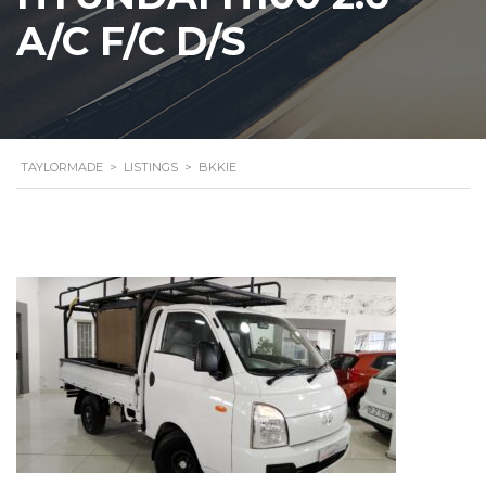
A/C F/C D/S
TAYLORMADE
>
LISTINGS
>
BKKIE